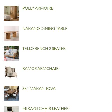
POLLY ARMOIRE
NAKANO DINING TABLE
TELLO BENCH 2 SEATER
RAMOS ARMCHAIR
SET MAKAN JOVA
MIKAYO CHAIR LEATHER