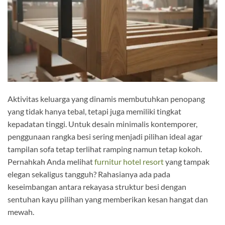
Aktivitas keluarga yang dinamis membutuhkan penopang
yang tidak hanya tebal, tetapi juga memiliki tingkat
kepadatan tinggi. Untuk desain minimalis kontemporer,
penggunaan rangka besi sering menjadi pilihan ideal agar
tampilan sofa tetap terlihat ramping namun tetap kokoh.
Pernahkah Anda melihat
furnitur hotel resort
yang tampak
elegan sekaligus tangguh? Rahasianya ada pada
keseimbangan antara rekayasa struktur besi dengan
sentuhan kayu pilihan yang memberikan kesan hangat dan
mewah.