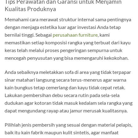
Tips Perawatan dan Garansi untuk Menjamin
Kualitas Produknya
Memahami cara merawat struktur internal sama pentingnya
dengan menjaga estetika luar agar investasi Anda tetap
bernilai tinggi. Sebagai
perusahaan furniture
, kami
memastikan setiap komposisi rangka yang terbuat dari kayu
keras telah melalui proses pengeringan sempurna untuk
mencegah penyusutan yang bisa memengaruhi kekokohan.
Anda sebaiknya meletakkan sofa di area yang tidak terpapar
sinar matahari langsung secara terus-menerus agar warna
kain bungkus tetap cemerlang dan kayu tidak cepat retak.
Lakukan pembersihan debu secara rutin pada sela-sela
dudukan agar kotoran tidak masuk kedalam sela rangka yang
dapat mengundang rayap atau jamur merusak kualitasnya.
Pilihlah jenis pembersih yang sesuai dengan material pelapis,
baik itu kain fabrik maupun kulit sintetis, agar manfaat