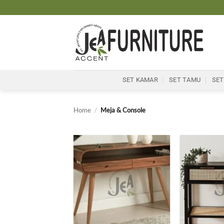
Skip
to
content
SET KAMAR
SET TAMU
SET
Home
/
Meja & Console