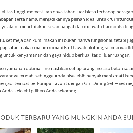
rkualitas tinggi, memastikan daya tahan luar biasa terhadap beragam
pan serta hama, menjadikannya pilihan ideal untuk furnitur outd
ayu alami, menciptakan kesan hangat dan menyatu harmonis deng
u, set meja dan kursi makan ini bukan hanya fungsional, tetapi j
 pagi atau makan malam romantis di bawah bintang, semuanya di
jang untuk kenyamanan dan gaya hidup berkualitas di luar ruangan.
 kenyamanan optimal, memastikan setiap orang merasa betah sela
awatannya mudah, sehingga Anda bisa lebih banyak menikmati ke
enjadi tempat berkumpul favorit dengan Gin Dining Set — set m
Anda. Jelajahi pilihan Anda sekarang.
RODUK TERBARU YANG MUNGKIN ANDA SU