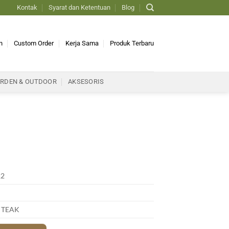
Kontak
Syarat dan Ketentuan
Blog
n
Custom Order
Kerja Sama
Produk Terbaru
RDEN & OUTDOOR
AKSESORIS
22
 TEAK