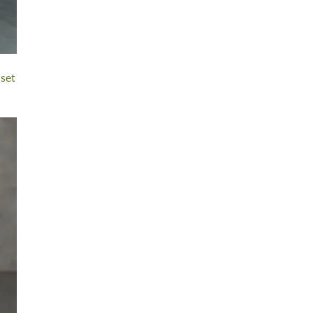
n
set