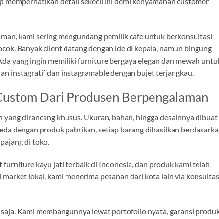
tap memperhatikan detail sekecil ini demi kenyamanan customer
aman, kami sering mengundang pemilik cafe untuk berkonsultasi
cok. Banyak client datang dengan ide di kepala, namun bingung
a yang ingin memiliki furniture bergaya elegan dan mewah untu
lan instagratif dan instagramable dengan bujet terjangkau.
Custom Dari Produsen Berpengalaman
 yang dirancang khusus. Ukuran, bahan, hingga desainnya dibuat
eda dengan produk pabrikan, setiap barang dihasilkan berdasark
ipajang di toko.
furniture kayu jati terbaik di Indonesia, dan produk kami telah
i market lokal, kami menerima pesanan dari kota lain via konsultas
 saja. Kami membangunnya lewat portofolio nyata, garansi produk