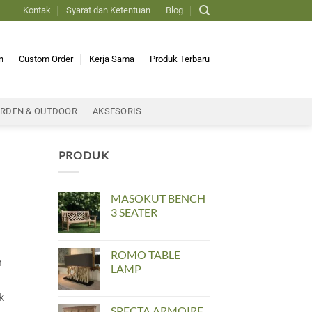
Kontak
Syarat dan Ketentuan
Blog
n
Custom Order
Kerja Sama
Produk Terbaru
RDEN & OUTDOOR
AKSESORIS
PRODUK
MASOKUT BENCH
3 SEATER
ROMO TABLE
n
LAMP
k
SPECTA ARMOIRE