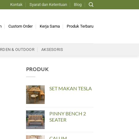
Kontak
Syarat dan Ketentuan
Blog
n
Custom Order
Kerja Sama
Produk Terbaru
RDEN & OUTDOOR
AKSESORIS
PRODUK
SET MAKAN TESLA
PINNY BENCH 2
SEATER
CALUM