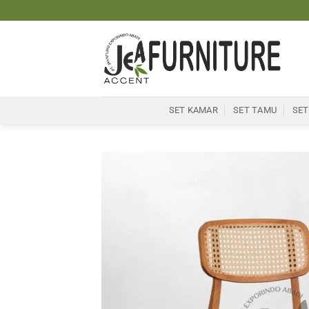
Skip
to
content
SET KAMAR
SET TAMU
SET