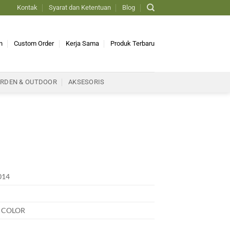
Kontak
Syarat dan Ketentuan
Blog
n
Custom Order
Kerja Sama
Produk Terbaru
RDEN & OUTDOOR
AKSESORIS
014
 COLOR