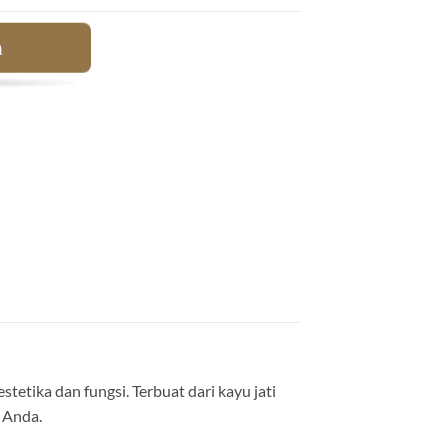
a
tika dan fungsi. Terbuat dari kayu jati
 Anda.