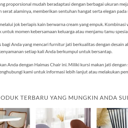
g proporsional mudah beradaptasi dengan berbagai ukuran meja m
 serat alaminya, memberikan sentuhan hangat serta elegan pada 
elalui jok berlapis kain berwarna cream yang empuk. Kombinasi 
k untuk momen kebersamaan keluarga atau menjamu tamu spesial
 bagi Anda yang mencari furnitur jati berkualitas dengan desain 
kenyamanan setiap kali Anda berkumpul untuk bersantap.
n Anda dengan Haimas Chair ini. Miliki kursi makan jati denga
enghubungi kami untuk informasi lebih lanjut atau melakukan pe
RODUK TERBARU YANG MUNGKIN ANDA SU