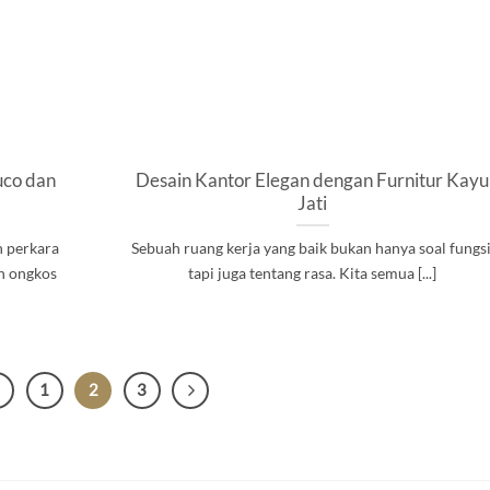
uco dan
Desain Kantor Elegan dengan Furnitur Kayu
Jati
n perkara
Sebuah ruang kerja yang baik bukan hanya soal fungsi
an ongkos
tapi juga tentang rasa. Kita semua [...]
1
2
3