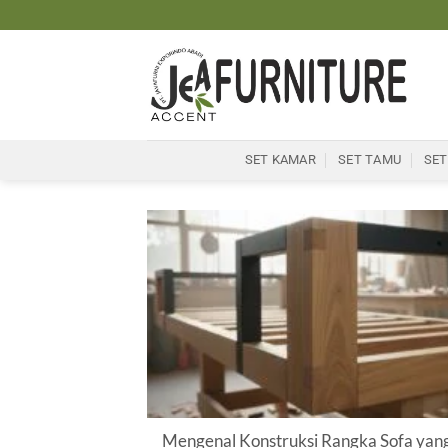
Skip
to
content
SET KAMAR
SET TAMU
SET
Mengenal Konstruksi Rangka Sofa yan