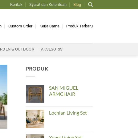
Kontak
Syarat dan Ketentuan
Blog
n
Custom Order
Kerja Sama
Produk Terbaru
RDEN & OUTDOOR
AKSESORIS
PRODUK
SAN MIGUEL
ARMCHAIR
Lochlan Living Set
Yovel Living Set